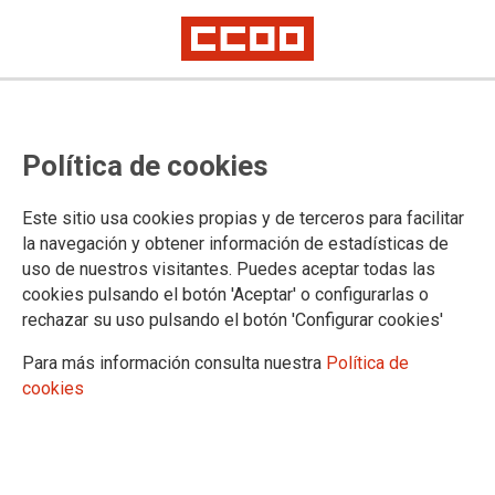
TEMA: TELETRABAJO
Política de cookies
Este sitio usa cookies propias y de terceros para facilitar
la navegación y obtener información de estadísticas de
uso de nuestros visitantes. Puedes aceptar todas las
cookies pulsando el botón 'Aceptar' o configurarlas o
rechazar su uso pulsando el botón 'Configurar cookies'
Para más información consulta nuestra
Política de
cookies
CCOO ACUSA AL MINISTERIO DE JUSTICIA DE NO ACATAR SUS OBLIGACIONES
LEGALES:
¡¡BASTA YA DE DILACIONES EN LA IMPLANTACIÓN
DEL TELETRABAJO EN EL ÁMBITO NO
TRANSFERIDO!!