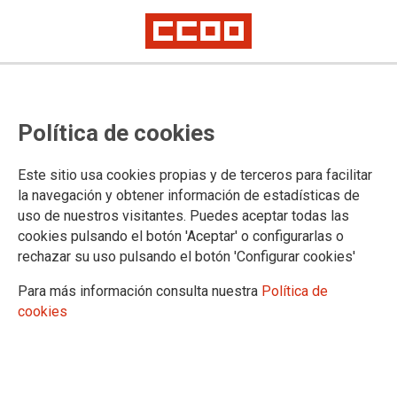
TEMA: NEGOCIACIÓN
Política de cookies
Este sitio usa cookies propias y de terceros para facilitar
la navegación y obtener información de estadísticas de
uso de nuestros visitantes. Puedes aceptar todas las
cookies pulsando el botón 'Aceptar' o configurarlas o
rechazar su uso pulsando el botón 'Configurar cookies'
ÚLTIMAS INFORMACIONES DE LOS PROCESOS SELECTIVOS PENDIENTES Y DE
LOS CONCURSOS DE TRASLADO
Para más información consulta nuestra
Política de
El Ministerio de Justicia vuelve a retrasar, sin
cookies
justificación alguna, la publicación de
adjudicaciones y de las ofertas de destinos de
algunos procesos selectivos, anula su propia
información del concurso de traslado y es incapaz