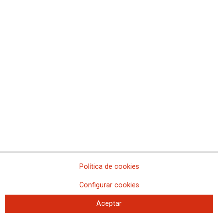
esperar. Es ahora. La Consejería pretende
normalizar en la NOJ el ninguneo y desprecio a las
condiciones laborales y la dignidad profesional de
los/las trabajadores/as
Política de cookies
CCOO y UGT exigen garantías al Gobierno para la
Configurar cookies
implantación de las 35 horas en la AGE y la
jubilación parcial
Aceptar