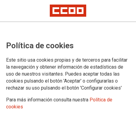
INFO Comisión Convenio
Política de cookies
modificación RPT Consejería de
Justicia, Administración Local y
Este sitio usa cookies propias y de terceros para facilitar
Función Pública 27/03/2025
la navegación y obtener información de estadísticas de
uso de nuestros visitantes. Puedes aceptar todas las
Desde CCOO entendemos positiva esta modificación, es un comienzo
cookies pulsando el botón 'Aceptar' o configurarlas o
de reconocimiento de la falta de personal en los Institutos de Medicina
rechazar su uso pulsando el botón 'Configurar cookies'
Legal y el Apoyo a la Justicia. Sin embargo no compartimos que se
creen desdotados en su totalidad.
Para más información consulta nuestra
Política de
cookies
27/03/2025.