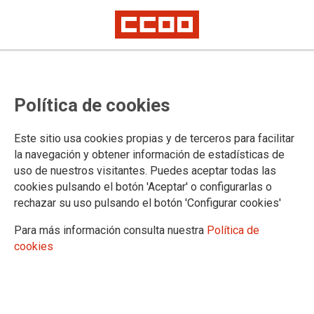
CCOO lleva al Sercla el bloqueo
Política de cookies
del V Convenio Sanitario de
Andalucía como paso previo a los
Este sitio usa cookies propias y de terceros para facilitar
tribunales
la navegación y obtener información de estadísticas de
uso de nuestros visitantes. Puedes aceptar todas las
cookies pulsando el botón 'Aceptar' o configurarlas o
CCOO y CSIF denuncian el “silencio” de la patronal para
rechazar su uso pulsando el botón 'Configurar cookies'
constituir la mesa negociadora y advierten de que no
permitirán más excusas que sigan perjudicando a miles de
Para más información consulta nuestra
Política de
profesionales del sector en Andalucía.
cookies
11/05/2026.