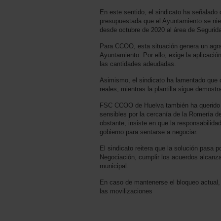
En este sentido, el sindicato ha señalado
presupuestada que el Ayuntamiento se niega
desde octubre de 2020 al área de Segurid
Para CCOO, esta situación genera un agrav
Ayuntamiento. Por ello, exige la aplicació
las cantidades adeudadas.
Asimismo, el sindicato ha lamentado que 
reales, mientras la plantilla sigue demost
FSC CCOO de Huelva también ha querido t
sensibles por la cercanía de la Romería d
obstante, insiste en que la responsabilidad
gobierno para sentarse a negociar.
El sindicato reitera que la solución pasa 
Negociación, cumplir los acuerdos alcanzad
municipal.
En caso de mantenerse el bloqueo actual, 
las movilizaciones