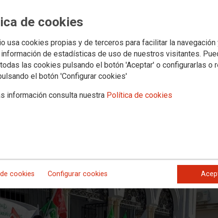
 a otros sindicatos una Huelga Gene
tica de cookies
lmonte
io usa cookies propias y de terceros para facilitar la navegación
 información de estadísticas de uso de nuestros visitantes. Pu
todas las cookies pulsando el botón 'Aceptar' o configurarlas o 
unciado la convocatoria de huelga general en el Ayuntamiento de Almo
tilla municipal, ante el incumplimiento de acuerdos laborales, la paral
pulsando el botón 'Configurar cookies'
 equipo de gobierno. Hoy se ha realizado una concentración a las puerta
s información consulta nuestra
Política de cookies
 de cookies
Configurar cookies
Acep