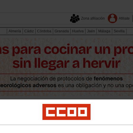
Zona afiliación
Afiliate
Almería
Cádiz
Córdoba
Granada
Huelva
Jaén
Málaga
Sevilla
Provincias
Convenios
Sectores
Documentos
ica
Mujeres
Juventud
Política social
Empleo
Salud laboral
Medio ambient