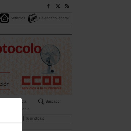
Servicios
Calendario laboral
Contacta
Buscador
Multimedia
e
Formación
Tu sindicato