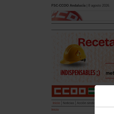
FSC-CCOO Andalucía
| 8 agosto 2026.
Inicio
Noticias
Acción sindical
Área públ
Inicio