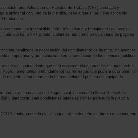
 que existe una Valoración de Puestos de Trabajo (VPT) aprobada y
 a aplicar al conjunto de la plantilla, pese a que sí se viene aplicando
ad Ciudadana.
io comparativo inadmisible entre trabajadores y trabajadoras del propio
n inmediata de la VPT a toda la plantilla, así como un calendario de pago de
continúe paralizada la negociación del complemento de destino, sin avances
rando compromiso y profesionalidad en la prestación de los servicios públicos.
rasladar a la ciudadanía que esta convocatoria se produce en unas fechas
el Rocío, lamentando profundamente las molestias que pudiera ocasionar. No
 de esta situación recae en la falta de voluntad política del equipo de
por retomar de inmediato el diálogo social, convocar la Mesa General de
os y garantizar unas condiciones laborales dignas para toda la plantilla
CCOO confirma que la plantilla ejercerá su derecho legítimo a continuar con