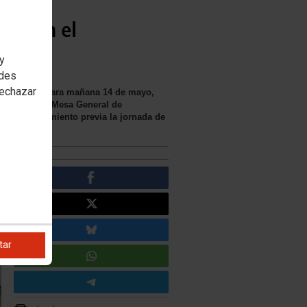
ral en el
 y
edes
rechazar
nte, Huelva para mañana 14 de mayo,
ización de la Mesa General de
s del ayuntamiento previa la jornada de
tar