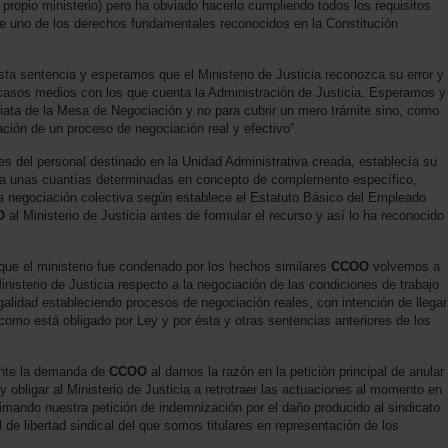
 propio ministerio) pero ha obviado hacerlo cumpliendo todos los requisitos
ue uno de los derechos fundamentales reconocidos en la Constitución
.
sta sentencia y esperamos que el Ministerio de Justicia reconozca su error y
scasos medios con los que cuenta la Administración de Justicia. Esperamos y
diata de la Mesa de Negociación y no para cubrir un mero trámite sino, como
zación de un proceso de negociación real y efectivo”.
s del personal destinado en la Unidad Administrativa creada, establecía su
ba unas cuantías determinadas en concepto de complemento específico,
a negociación colectiva según establece el Estatuto Básico del Empleado
O
al Ministerio de Justicia antes de formular el recurso y así lo ha reconocido
que el ministerio fue condenado por los hechos similares
CCOO
volvemos a
Ministerio de Justicia respecto a la negociación de las condiciones de trabajo
egalidad estableciendo procesos de negociación reales, con intención de llegar
como está obligado por Ley y por ésta y otras sentencias anteriores de los
ente la demanda de
CCOO
al darnos la razón en la petición principal de anular
 y obligar al Ministerio de Justicia a retrotraer las actuaciones al momento en
mando nuestra petición de indemnización por el daño producido al sindicato
 de libertad sindical del que somos titulares en representación de los