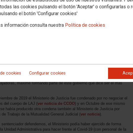
todas las cookies pulsando el botón 'Aceptar' o configurarlas o 
pulsando el botón 'Configurar cookies'
s información consulta nuestra
Política de cookies
Interinos Justicia
ONAL GANADA POR CCOO, QUE CONDENA AL MINISTERIO DE JUSTICIA POR
L DE LIBERTAD SINDICAL, ANULA LA
ORDEN JUS/997/2020
POR LA QUE SE
N LA ADMINISTRACIÓN DE JUSTICIA COMO MEDIDA URGENTE
L COVID-19
COO
sería inconcebible que el Ministerio de Justicia, plagado en sus altos
 de cookies
Configurar cookies
Acep
 y fiscal, vulnere con total prepotencia las leyes cuando se trata de respetar
abajadoras, máxime formando parte de este gobierno que dice ser el más
viembre de 2019 el Ministerio de Justicia fue condenado por no negociar el
es del cuerpo de LAJ (
ver noticia de CCOO
) y en Octubre de ese mismo
se había producido otra condena también al Ministerio de Justicia por
 de Trabajo de la Mutualidad General Judicial (
ver noticia
).
l sentenciador defendemos, el Ministerio podía haber ejercido de forma
la Unidad Administrativa para hacer frente al Covid-19 (con personal de la