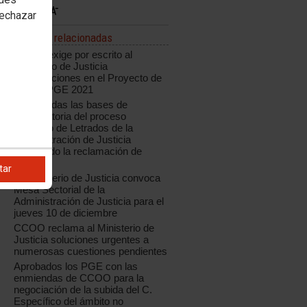
rechazar
Noticias relacionadas
CCOO exige por escrito al
Ministerio de Justicia
modificaciones en el Proyecto de
Ley de PGE 2021
Modificadas las bases de
convocatoria del proceso
selectivo de Letrados de la
Administración de Justicia
aceptando la reclamación de
CCOO
tar
El Ministerio de Justicia convoca
Mesa Sectorial de la
Administración de Justicia para el
jueves 10 de diciembre
CCOO reclama al Ministerio de
Justicia soluciones urgentes a
numerosas cuestiones pendientes
Aprobados los PGE con las
enmiendas de CCOO para la
negociación de la subida del C.
Específico del ámbito no