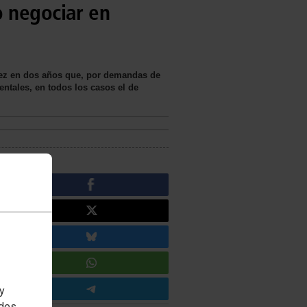
o negociar en
a vez en dos años que, por demandas de
ntales, en todos los casos el de
 y
edes