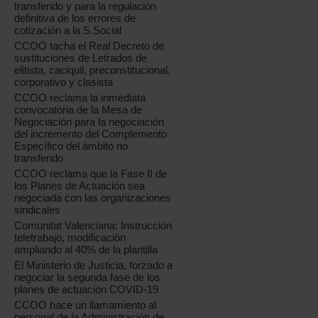
transferido y para la regulación
definitiva de los errores de
cotización a la S.Social
CCOO tacha el Real Decreto de
sustituciones de Letrados de
elitista, caciquil, preconstitucional,
corporativo y clasista
CCOO reclama la inmediata
convocatoria de la Mesa de
Negociación para la negociación
del incremento del Complemento
Específico del ámbito no
transferido
CCOO reclama que la Fase II de
los Planes de Actuación sea
negociada con las organizaciones
sindicales
Comunitat Valenciana: Instrucción
teletrabajo, modificación
ampliando al 40% de la plantilla
El Ministerio de Justicia, forzado a
negociar la segunda fase de los
planes de actuación COVID-19
CCOO hace un llamamiento al
personal de la Administración de