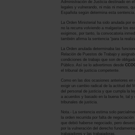
Administración de Justicia destinado en el
legales y vulnerando, ni más ni menos, q
Española según determina esta sentencia
La Orden Ministerial ha sido anulada por e
no la recurra volviendo a malgastar los e
exigimos, por tanto, la convocatoria inme
también afirma la sentencia “para la reali
La Orden anulada determinaba las funcione
Relación de Puestos de Trabajo y asigna
condiciones de trabajo que son de obligad
Público. Así se lo advertimos desde
CCO
el tribunal de justicia competente.
Como en las dos ocasiones anteriores en 
exigir un cambio radical de la actitud del 
del personal de justicia y que cumpla la l
a acuerdos y basado en la buena fe, tal y 
tribunales de justicia.
Nota.- La sentencia estima solo parcialm
la orden recurrida por falta de negociación
que debió haberse negociado, pero desesti
por la vulneración del derecho fundamental
trabajadores y las trabajadoras.