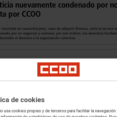
usticia nuevamente condenado por n
ta por CCOO
 recurrida en casación) pero, caso de adquirir firmeza, sería la tercer
denado por no negociar y vulnerar, por ese motivo, los derechos fundame
disoluble el derecho a la negociación colectiva.
tica de cookies
io usa cookies propias y de terceros para facilitar la navegación
 información de estadísticas de uso de nuestros visitantes. Pu