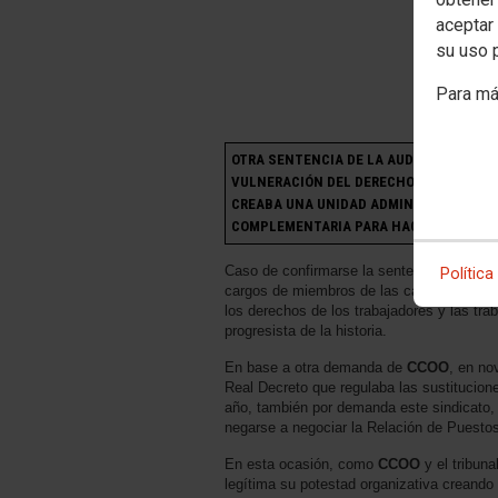
aceptar 
su uso 
Para má
OTRA SENTENCIA DE LA AUDIENCIA NACI
VULNERACIÓN DEL DERECHO FUNDAMENTA
CREABA UNA UNIDAD ADMINISTRATIVA E
COMPLEMENTARIA PARA HACER FRENTE A
Caso de confirmarse la sentencia, para
C
Política
cargos de miembros de las carreras judicial
los derechos de los trabajadores y las tr
progresista de la historia.
En base a otra demanda de
CCOO
, en no
Real Decreto que regulaba las sustitucion
año, también por demanda este sindicato, 
negarse a negociar la Relación de Puestos
En esta ocasión, como
CCOO
y el tribuna
legítima su potestad organizativa creando 