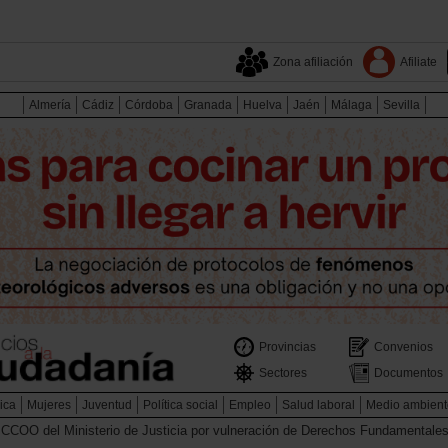
Zona afiliación
Afiliate
Almería
Cádiz
Córdoba
Granada
Huelva
Jaén
Málaga
Sevilla
Provincias
Convenios
Sectores
Documentos
ica
Mujeres
Juventud
Política social
Empleo
Salud laboral
Medio ambient
 CCOO del Ministerio de Justicia por vulneración de Derechos Fundamentale