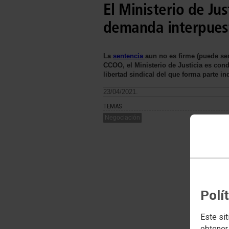
El Ministerio de J
demanda interpues
La
sentencia
aun no es firme (puede ser
CCOO, el Ministerio de Justicia es con
libertad sindical del que forma parte in
23/04/2021.
TEMAS
Negociación
Polí
Este sit
obtener