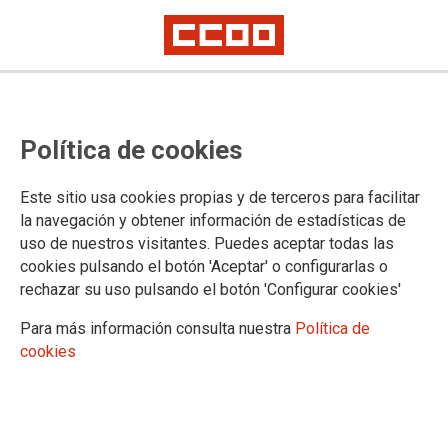
POLÍTICA DE COOKIES
Política de cookies
F.E. SERVICIOS CIUDADANIA informa que este sitio web
Este sitio usa cookies propias y de terceros para facilitar
usa cookies para:
la navegación y obtener información de estadísticas de
Asegurar que las páginas web puedan funcionar
uso de nuestros visitantes. Puedes aceptar todas las
correctamente
cookies pulsando el botón 'Aceptar' o configurarlas o
Recopilar información estadística anónima, como qué
rechazar su uso pulsando el botón 'Configurar cookies'
páginas ha visitado la persona usuaria o cuánto tiempo ha
Para más información consulta nuestra
Política de
permanecido en el sitio web.
cookies
Mostrar contenido de redes sociales, siempre relacionado
con información de la organización de CCOO.
Informamos que contiene enlaces a sitios web de terceros
con políticas de privacidad ajenas a la de CCOO que podrá