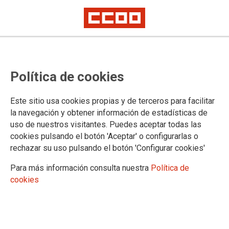
TU SINDICATO
Política de cookies
Quiénes somos
FSC-CCOO Andalucía
Este sitio usa cookies propias y de terceros para facilitar
Comisiones Obreras de Andalucía
la navegación y obtener información de estadísticas de
Federación de Servicios a la Ciudadanía de CCOO
uso de nuestros visitantes. Puedes aceptar todas las
Confederación Sindical de CCOO
cookies pulsando el botón 'Aceptar' o configurarlas o
Provincias FSC-CCOO Andalucía
rechazar su uso pulsando el botón 'Configurar cookies'
Almería
Cádiz
Para más información consulta nuestra
Política de
Córdoba
cookies
Granada
Huelva
Jaén
Málaga