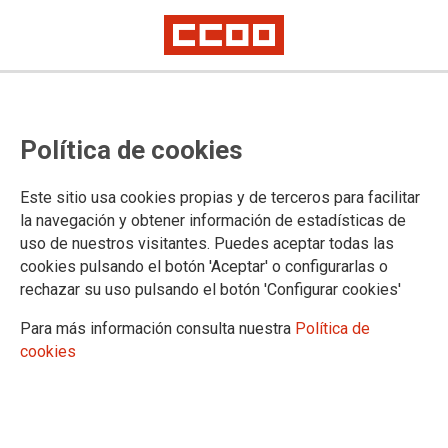
Oposiciones Auxilio Judicial:
Política de cookies
convocatoria de la prueba de
Lengua Catalana
Este sitio usa cookies propias y de terceros para facilitar
la navegación y obtener información de estadísticas de
Publicado en la página web del Ministerio de Justicia
uso de nuestros visitantes. Puedes aceptar todas las
cookies pulsando el botón 'Aceptar' o configurarlas o
09/03/2022.
rechazar su uso pulsando el botón 'Configurar cookies'
TEMAS
Para más información consulta nuestra
Política de
Oposiciones
cookies