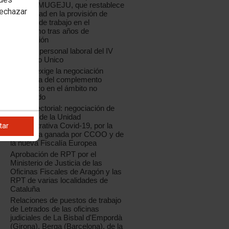
RPT de MUGEJU, que restablece
rechazar
la legalidad en la provisión de
puestos de trabajo en el
organismo tras años de
vulneración
RPT del personal laboral del IV
Convenio Unico
CCOO exige la negociación
inmediata del complemento
específico en el ámbito no
transferido
Mesa Sectorial: negociación de
las RPT de la Unidad
Administrativa Covid-19, por la
tar
sentencia ganada por CCOO y de
la nueva Fiscalía Europea
Aprobación de RPT por el
Ministerio de Justicia de las
Oficinas Fiscales de Aragón y las
RPT de varias localidades de
Cataluña
Relaciones de puestos de trabajo
de Letrados de las oficinas
judiciales de La Bisbal d'Empordà
(Girona), Berga (Barcelona), de la