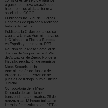
comisiones de servicio para los
órganos de nueva creación que
había remitido el día anterior a
solicitud de CCOO
Publicadas las RPT de Cuerpos
Generales de Igualada y Mollet del
Vallès (Barcelona)
Publicada la Orden por la que se
crea la la Unidad Administrativa de
la Oficina de la Fiscalía Europea
en España y aprueba su RPT
Reunión de la Mesa Sectorial de
Justicia de Aragón, parte 3: Plan
de Actuación de Zuera, Rpt de la
Fiscalía, regulación de permisos
Mesa Sectorial de la
Administración de Justicia de
Aragón. Parte 4. Provisión de
puestos de trabajo, nueva Oficina
Judicial
Convocatoria de la Mesa
Delegada del ámbito no
transferido para el martes, 29 de
marzo, a las 12 horas: bolsas de
Letrados/as sustitutos/as, RPT de