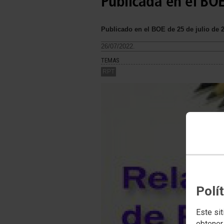
Publicada en el BOE
Publicado en el BOE de 25 de julio de 
26/07/2022.
TEMAS
RPT
Polí
Este sit
obtener