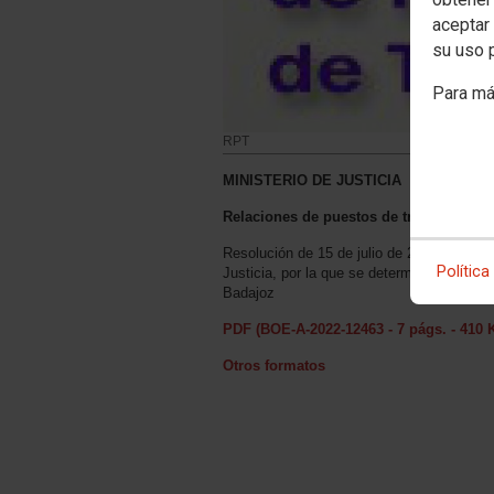
aceptar 
su uso 
Para má
RPT
MINISTERIO DE JUSTICIA
Relaciones de puestos de trabajo
Resolución de 15 de julio de 2022, de la S
Política
Justicia, por la que se determina la estruc
Badajoz
PDF (BOE-A-2022-12463 - 7 págs. - 410 
Otros formatos