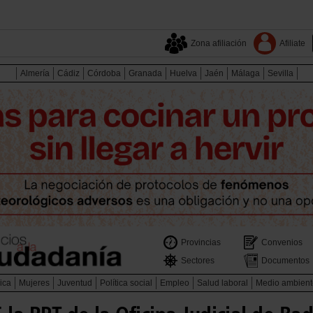
Zona afiliación
Afiliate
Almería
Cádiz
Córdoba
Granada
Huelva
Jaén
Málaga
Sevilla
Provincias
Convenios
Sectores
Documentos
ica
Mujeres
Juventud
Política social
Empleo
Salud laboral
Medio ambient