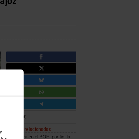
dajoz
Noticias relacionadas
 y
Se publica en el BOE, por fin, la
edes