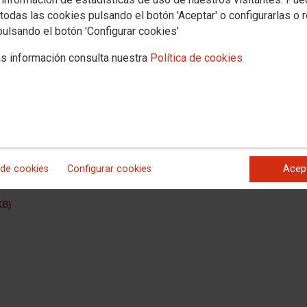
todas las cookies pulsando el botón 'Aceptar' o configurarlas o 
pulsando el botón 'Configurar cookies'
s información consulta nuestra
Política de cookies
ecretaría General para la Innovación y Calidad del Servicio Público de
 de cookies
Configurar cookies
Acep
tura y se aprueba la relación de puestos de trabajo de la Oficina Judicial de
KB)