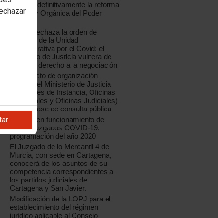
aprueba definitivamente la reforma
rechazar
de la Ley Orgánica del Poder
Judicial
CCOO rechaza la orden de
creación de la Unidad
Administrativa por el Covid: el
Ministerio de Justicia vulnera de
nuevo el derecho a la negociación
El proyecto de organización
judicial del Ministerio de Justicia
(Tribunales de Instancia, Oficinas
Municipales y Oficinas Judiciales)
está en fase de consulta pública
Entrada en funcionamiento de
tar
nueve Juzgados COVID-19,
programación del año 2020
El Juzgado de lo Mercantil 4 de
Murcia, con sede en Cartagena,
conocerá de los asuntos de su
competencia correspondientes a
los partidos judiciales de
Cartagena y San Javier.
Modificación de la LOPJ para el
establecimiento del régimen
jurídico aplicable al Consejo