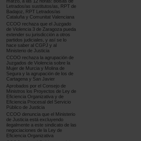
marzo, a las 12 horas: bolsas de
Letrados/as sustitutos/as, RPT de
Badajoz, RPT Letrados/as
Cataluña y Comunitat Valenciana
CCOO rechaza que el Juzgado
de Violencia 3 de Zaragoza pueda
extender su jurisdicción a otros
partidos judiciales, y así se lo
hace saber al CGPJ y al
Ministerio de Justicia
CCOO rechaza la agrupación de
Juzgados de Violencia sobre la
Mujer de Murcia y Molina de
Segura y la agrupación de los de
Cartagena y San Javier
Aprobados por el Consejo de
Ministros los Proyectos de Ley de
Eficiencia Organizativa y de
Eficiencia Procesal del Servicio
Público de Justicia
CCOO denuncia que el Ministerio
de Justicia está excluyendo
ilegalmente a este sindicato de las
negociaciones de la Ley de
Eficiencia Organizativa