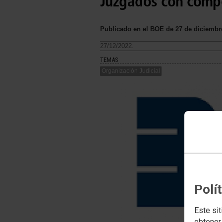
Juzgados con compe
Publicado en el BOE de 27 de diciembr
27/12/2022.
TEMAS
Organización Judicial
Polí
Este sit
obtener