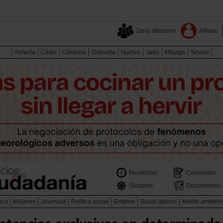
Zona afiliación
Afiliate
Almería
Cádiz
Córdoba
Granada
Huelva
Jaén
Málaga
Sevilla
Provincias
Convenios
Sectores
Documentos
ica
Mujeres
Juventud
Política social
Empleo
Salud laboral
Medio ambient