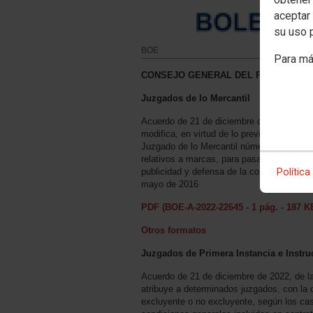
aceptar 
su uso 
BOE
Para má
CONSEJO GENERAL DEL PODER JUDI
Juzgados de lo Mercantil
Acuerdo de 21 de diciembre de 2022, de l
modifica, en virtud de lo previsto en el ar
Juzgado de lo Mercantil número 2 de Barc
relativos a marcas, para pasar a estar es
Política
publicidad y defensa de la competencia, c
mayo de 2016
PDF (BOE-A-2022-22645 - 1 pág. - 187 K
Otros formatos
Juzgados de Primera Instancia e Instru
Acuerdo de 21 de diciembre de 2022, de l
atribuye a determinados juzgados, con la 
excluyente o no excluyente, según los caso