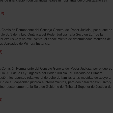
os de financiación con garantías reales inmobiliarias cuyo prestatario sea
KB)
a Comisión Permanente del Consejo General del Poder Judicial, por el que se
ículo 80.3 de la Ley Orgánica del Poder Judicial, a la Sección 25.ª de la
ter exclusivo y no excluyente, el conocimiento de determinados recursos de
los Juzgados de Primera Instancia
B)
a Comisión Permanente del Consejo General del Poder Judicial, por el que se
tículo 98.1 de la Ley Orgánica del Poder Judicial, al Juzgado de Primera
ción, los asuntos relativos al derecho de familia, a las medidas de apoyo a
cio de su capacidad jurídica e internamientos, pero con carácter exclusivo y
ne, posteriormente, la Sala de Gobierno del Tribunal Superior de Justicia de
B)