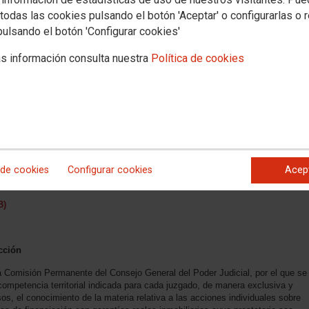
todas las cookies pulsando el botón 'Aceptar' o configurarlas o 
pulsando el botón 'Configurar cookies'
s información consulta nuestra
Política de cookies
CIAL
a Comisión Permanente del Consejo General del Poder Judicial, por el que se
tículo 98.1 de la Ley Orgánica del Poder Judicial, la especialización del
elona, dejando de estar especializado en el conocimiento de asuntos
pecializado en el conocimiento de asuntos relativos a competencia desleal,
 de cookies
Configurar cookies
Acep
on la consiguiente modificación del acuerdo de especialización de 26 de
B)
cción
a Comisión Permanente del Consejo General del Poder Judicial, por el que se
competencia territorial indicada para cada juzgado, de manera exclusiva y
s, el conocimiento de la materia relativa a las acciones individuales sobre