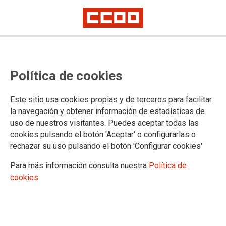
Exigimos que la subida acordada
Política de cookies
hoy para Jueces y LAJ se extienda
a todo el personal de Justicia
Este sitio usa cookies propias y de terceros para facilitar
la navegación y obtener información de estadísticas de
CSIF, CCOO y STAJ exigen a Justicia que negocie una mejora para toda
uso de nuestros visitantes. Puedes aceptar todas las
la plantilla
Tras conocerse la subida salarial para Letrados, Jueces y Fiscales, los
cookies pulsando el botón 'Aceptar' o configurarlas o
tres sindicatos elevan su protesta al Ministerio
rechazar su uso pulsando el botón 'Configurar cookies'
Justicia plantea negociar un acuerdo que ponga fin al
Para más información consulta nuestra
Política de
conflicto en Justicia en cuanto haya un nuevo Gobierno y los
cookies
tres sindicatos hemos exigido un compromiso público del
Ministerio de Justicia para atender las demandas que nos
llevaron a las movilizaciones y a la huelga
03/10/2023.