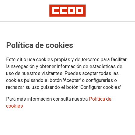
CCOO y el resto de sindicatos de
Política de cookies
la plataforma sindical vuelven a
reunirse con los grupos
Este sitio usa cookies propias y de terceros para facilitar
parlamentarios en apoyo de las
la navegación y obtener información de estadísticas de
uso de nuestros visitantes. Puedes aceptar todas las
reivindicaciones de la huelga
cookies pulsando el botón 'Aceptar' o configurarlas o
rechazar su uso pulsando el botón 'Configurar cookies'
La primera reunión la hemos mantenido ayer día, 5 de marzo
Para más información consulta nuestra
Política de
con el grupo popular del Congreso de los Diputados de cuyo
cookies
contenido informamos a continuación
06/03/2024.
TEMAS