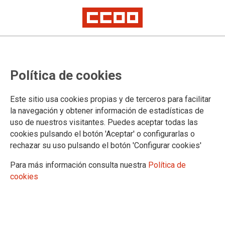
Publicada la convocatoria de los
Política de cookies
procesos selectivos de cuerpos
especiales del INTCF
Este sitio usa cookies propias y de terceros para facilitar
la navegación y obtener información de estadísticas de
uso de nuestros visitantes. Puedes aceptar todas las
Publicado en el
BOE de 14 de mayo de 2024
cookies pulsando el botón 'Aceptar' o configurarlas o
14/05/2024.
rechazar su uso pulsando el botón 'Configurar cookies'
TEMAS
Para más información consulta nuestra
Política de
Cuerpos Especiales
Oposiciones
cookies