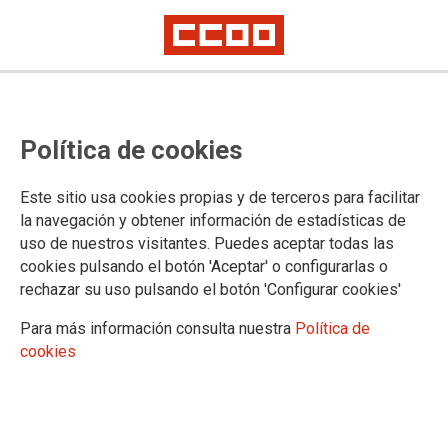
Publicado en el BOC el Acuerdo
Política de cookies
Sectorial de Justicia de Cantabria
2024 - 2027
Este sitio usa cookies propias y de terceros para facilitar
la navegación y obtener información de estadísticas de
uso de nuestros visitantes. Puedes aceptar todas las
Publicado en el
BOC de 18 de diciembre de 2024
cookies pulsando el botón 'Aceptar' o configurarlas o
18/12/2024.
rechazar su uso pulsando el botón 'Configurar cookies'
TEMAS
Para más información consulta nuestra
Política de
Negociación
Retribuciones
cookies