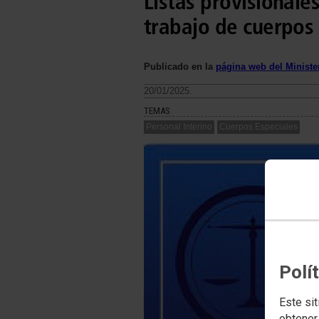
Listas provisionale
trabajo de cuerpos 
Publicado en la
página web del Minister
20/01/2025.
TEMAS
Personal Interino
Cuerpos Especiales
Polí
Este sit
obtener