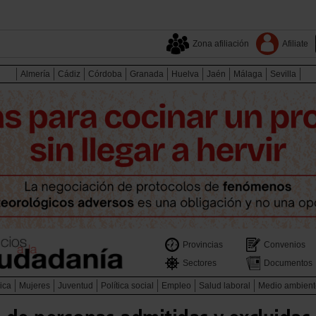
Zona afiliación
Afiliate
Almería
Cádiz
Córdoba
Granada
Huelva
Jaén
Málaga
Sevilla
Provincias
Convenios
Sectores
Documentos
ica
Mujeres
Juventud
Política social
Empleo
Salud laboral
Medio ambient