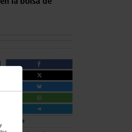
en la bolsa de
 y
edes