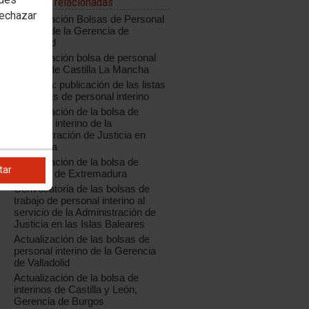
Noticias relacionadas
rechazar
Actualización Bolsas de Personal
Interino de la Gerencia de
Valladolid
Actualización bolsa de personal
interino de Castilla La Mancha
Cataluña: publicación de las listas
definitivas de personal interino
Actualización de la bolsa de
personal interino de la
Administración de Justicia en
Cantabria
Actualización de la bolsa de
tar
interinos de Extremadura
Convocatoria de las bolsas de
trabajo de personal interino al
servicio de la Administración de
Justicia en las Islas Baleares
Actualización de las bolsas de
personal interino de la Gerencia
de Valladolid
Actualización de la bolsa de
interinos de Castilla y León,
Gerencia de Burgos