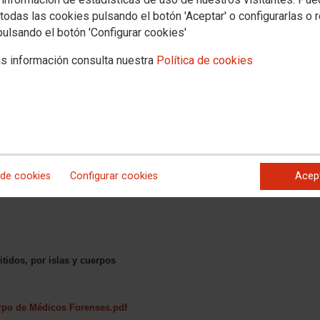
todas las cookies pulsando el botón 'Aceptar' o configurarlas o 
pulsando el botón 'Configurar cookies'
s información consulta nuestra
Política de cookies
icos forenses, facultativos y ayudantes de laboratorio
istados provisionales de admitidos y excluidos de la bolsa de trabajo de
 de cookies
Configurar cookies
Acep
tidos, por islas y cuerpos
rpo de Médicos Forenses.pdf