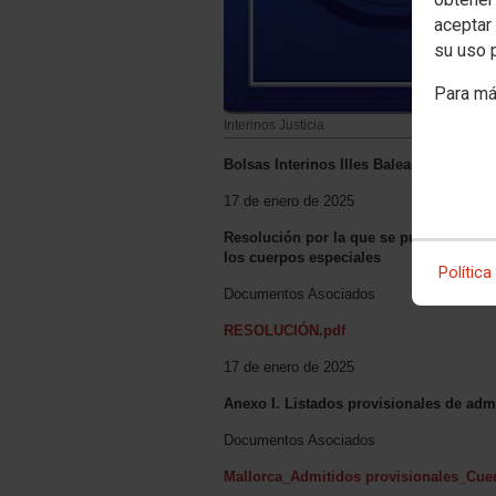
aceptar 
su uso 
Para má
Interinos Justicia
Bolsas Interinos Illes Balears 2024 méd
17 de enero de 2025
Resolución por la que se publican los l
los cuerpos especiales
Política
Documentos Asociados
RESOLUCIÓN.pdf
17 de enero de 2025
Anexo I. Listados provisionales de admi
Documentos Asociados
Mallorca_Admitidos provisionales_Cue