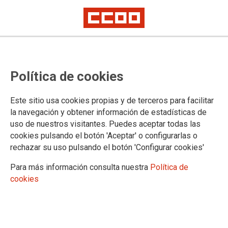
El Ministerio de Justicia remite
Política de cookies
una nueva propuesta de RPTs de
la Audiencia Nacional en las que
Este sitio usa cookies propias y de terceros para facilitar
las mejoras son muy insuficientes
la navegación y obtener información de estadísticas de
uso de nuestros visitantes. Puedes aceptar todas las
para CCOO
cookies pulsando el botón 'Aceptar' o configurarlas o
rechazar su uso pulsando el botón 'Configurar cookies'
Nueva reunión, 19 de noviembre a las 16 horas
Para más información consulta nuestra
Política de
cookies
14/11/2025.
TEMAS
Negociación
Organización Judicial
RPT