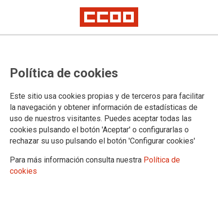
Las guardias deben ser retribuidas
Política de cookies
durante las ausencias justificadas
y en las pagas extras porque
Este sitio usa cookies propias y de terceros para facilitar
forman parte de la jornada laboral
la navegación y obtener información de estadísticas de
uso de nuestros visitantes. Puedes aceptar todas las
ordinaria
cookies pulsando el botón 'Aceptar' o configurarlas o
rechazar su uso pulsando el botón 'Configurar cookies'
CCOO vuelve a exigir el abono de las guardias no realizadas por
permisos, vacaciones y licencias y su retribución en las pagas
Para más información consulta nuestra
Política de
extraordinarias
cookies
La doctrina del Tribunal Supremo es clara: las guardias forman parte de
la jornada laboral ordinaria, por lo que deben ser retribuidas como
complemento y no como indemnización o gratificación extraordinaria
Para que el abono de las guardias en estos supuestos de
ausencia retribuida y pagas extras sea de obligado