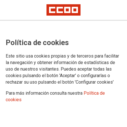
CCOO apoya la campaña de ETF
Política de cookies
sobre la evolución del mercado
laboral en la industria aeronáutica
Este sitio usa cookies propias y de terceros para facilitar
la navegación y obtener información de estadísticas de
uso de nuestros visitantes. Puedes aceptar todas las
La sección de Aviación Civil de ETF elabora una encuesta
cookies pulsando el botón 'Aceptar' o configurarlas o
que intenta vislumbrar la evolución del mercado laboral en la
rechazar su uso pulsando el botón 'Configurar cookies'
industria aeronáutica.
Para más información consulta nuestra
Política de
28/03/2014.
cookies