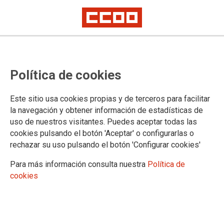
Publicados en la página web del
Política de cookies
Ministerio de Justicia los listados
definitivos de adjudicaciones del
Este sitio usa cookies propias y de terceros para facilitar
concurso de traslado de cuerpos
la navegación y obtener información de estadísticas de
uso de nuestros visitantes. Puedes aceptar todas las
generales
cookies pulsando el botón 'Aceptar' o configurarlas o
rechazar su uso pulsando el botón 'Configurar cookies'
En el BOE se publicarán las adjudicaciones definitivas, según el
Ministerio de Justicia, en los primeros días del mes de marzo
Para más información consulta nuestra
Política de
Los ceses serán escalonados por cuerpos
cookies
Adjuntamos enlaces a lo publicado en la página web del
Ministerio de Justicia y añadimos la información, también
recibida del Ministerio de Justicia, sobre la fecha prevista de
publicacion en el BOE y las fechas previstas para los ceses