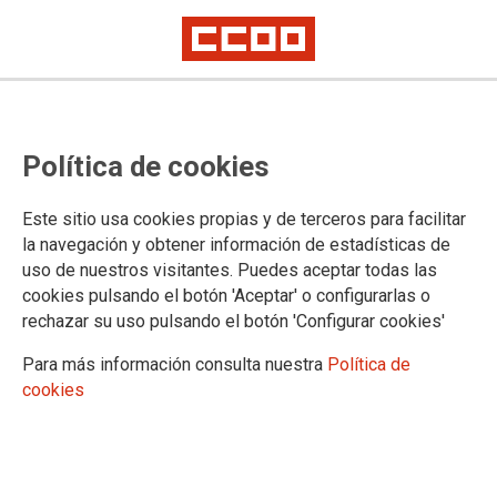
Plazas de Canarias para el
Política de cookies
concurso de traslado 2023
Este sitio usa cookies propias y de terceros para facilitar
Publicamos los listados con las plazas de Canarias que se
la navegación y obtener información de estadísticas de
ofrecerán el concurso de traslado de cuerpos generales
uso de nuestros visitantes. Puedes aceptar todas las
próximo a publicación
cookies pulsando el botón 'Aceptar' o configurarlas o
rechazar su uso pulsando el botón 'Configurar cookies'
19/09/2023.
TEMAS
Para más información consulta nuestra
Política de
Concursos
cookies