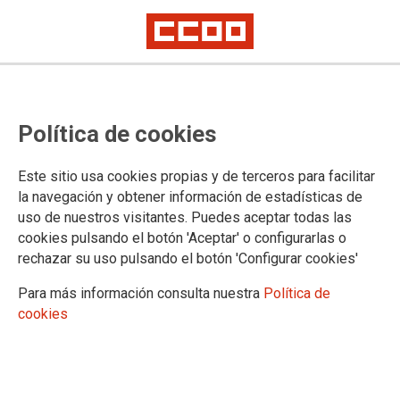
Paralizada la convocatoria de
Política de cookies
comisiones de servicio
NO SE AUTORIZARÁN NI CONVOCARÁN EN COMISIÓN DE
Este sitio usa cookies propias y de terceros para facilitar
SERVICIO LAS PLAZAS QUE SE GENEREN DURANTE LAS FASES I
la navegación y obtener información de estadísticas de
y II DE IMPLANTACIÓN DE LA LEY ORGÁNICA 1/2025
uso de nuestros visitantes. Puedes aceptar todas las
cookies pulsando el botón 'Aceptar' o configurarlas o
15/05/2025.
rechazar su uso pulsando el botón 'Configurar cookies'
PARALIZADA LA
Para más información consulta nuestra
Política de
CONVOCATORIA DE
cookies
COMISIONES DE SERVICIO
Como continuación al “seguidismo”
que esta Consejería de Justicia hace
de las decisiones del Ministerio de