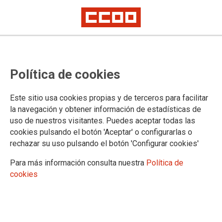
Política de cookies
Este sitio usa cookies propias y de terceros para facilitar
la navegación y obtener información de estadísticas de
uso de nuestros visitantes. Puedes aceptar todas las
cookies pulsando el botón 'Aceptar' o configurarlas o
rechazar su uso pulsando el botón 'Configurar cookies'
Para más información consulta nuestra
Política de
FSC-CCOO reclama que se mejore la gestión de los
cookies
incendios forestales
Una vez que está progresando la extinción de los incendios de los últimos
días, el sindicato pide de nuevo que se aborde de forma urgente el debate
sobre cómo mejorar la prevención y la extinción de los mismos.
Impulsar el Pacto de Estado frente a la Emergencia Climática es clave para proteger a