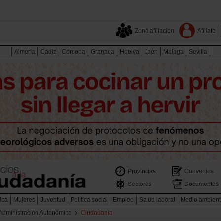
Zona afiliación
Afiliate
Almería
Cádiz
Córdoba
Granada
Huelva
Jaén
Málaga
Sevilla
Provincias
Convenios
Sectores
Documentos
ica
Mujeres
Juventud
Política social
Empleo
Salud laboral
Medio ambient
Administración Autonómica
Ciudadanía