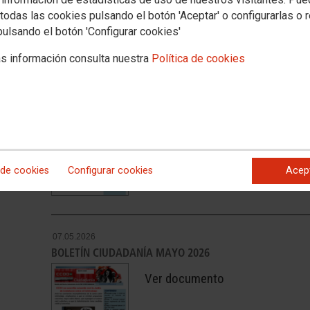
todas las cookies pulsando el botón 'Aceptar' o configurarlas o 
pulsando el botón 'Configurar cookies'
s información consulta nuestra
Política de cookies
02.06.2026
BOLETÍN CIUDADANÍA JUNIO 2026
Ver documento
 de cookies
Configurar cookies
Acep
07.05.2026
BOLETÍN CIUDADANÍA MAYO 2026
Ver documento