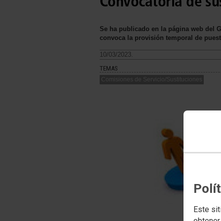
Convocatoria de sus
Se ha publicado en la página web del Go
convoca la provisión temporal de puest
10/03/2023.
TEMAS
Comisiones de Servicio/Sustituciones
Polí
Este sit
obtener