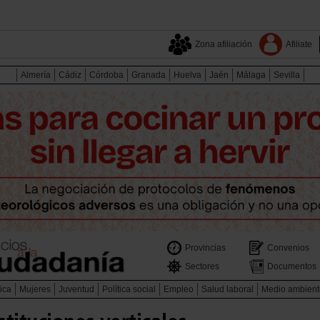
Zona afiliación
Afiliate
Almería
Cádiz
Córdoba
Granada
Huelva
Jaén
Málaga
Sevilla
Provincias
Convenios
Sectores
Documentos
ica
Mujeres
Juventud
Política social
Empleo
Salud laboral
Medio ambient