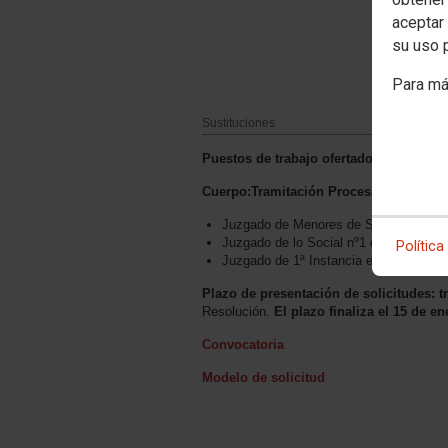
aceptar 
su uso 
Para má
Sustituciones
Puestos de trabajo ofertados:
Cuerpo:Tramitación Procesal y Adminis
Juzgado de Menores de Santander
Juzgado de lo Social nº1 de Santander
Política
Juzgado de 1ª Instancia e Instrucción 
Plazo de presentación de solicitudes: t
Resolución.
El plazo finaliza el 15 de e
Convocatoria
Modelo de solicitud