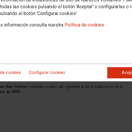
todas las cookies pulsando el botón 'Aceptar' o configurarlas o 
pulsando el botón 'Configurar cookies'
s información consulta nuestra
Política de cookies
trativa
 de cookies
Configurar cookies
Acep
nº1 de Torrelavega
res días hábiles
contados a partir del siguiente al de la publicación de la
nero de 2023