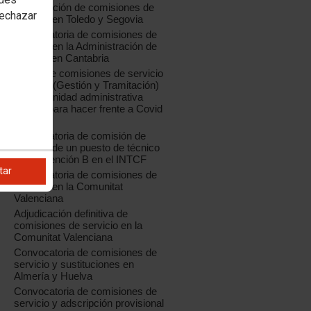
Adjudicación de comisiones de
rechazar
servicio en Toledo y Segovia
Convocatoria de comisiones de
servicio en la Administración de
Justicia en Cantabria
Oferta de comisiones de servicio
04/2020 (Gestión y Tramitación)
para la unidad administrativa
creada para hacer frente a Covid
19
Convocatoria de comisión de
servicio de un puesto de técnico
de Prevención B en el INTCF
tar
Convocatoria de comisiones de
servicio en la Comunitat
Valenciana
Adjudicación definitiva de
comisiones de servicio en la
Comunitat Valenciana
Convocatoria de comisiones de
servicio y sustituciones en
Almería y Huelva
Convocatoria de comisiones de
servicio y adscripción provisional