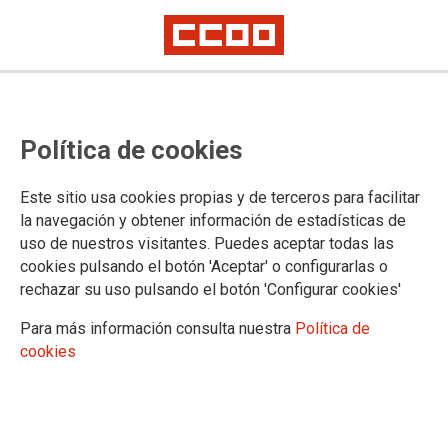
Convocatoria de sustituciones
Política de cookies
verticales
Este sitio usa cookies propias y de terceros para facilitar
Se ha publicado en la
página web del Gobierno de Cantabria
la navegación y obtener información de estadísticas de
la Resolución de 1 de agosto de 2024, del Director General
uso de nuestros visitantes. Puedes aceptar todas las
de Justicia y Víctimas del Terrorismo, por la que se convoca
cookies pulsando el botón 'Aceptar' o configurarlas o
la provisión temporal de puestos de trabajo mediante
rechazar su uso pulsando el botón 'Configurar cookies'
sustitución
Para más información consulta nuestra
Política de
01/08/2024.
cookies
TEMAS
Comisiones de Servicio/Sustituciones