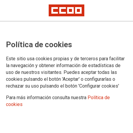
MÁLAGA
Política de cookies
Actualidad
Formación
Este sitio usa cookies propias y de terceros para facilitar
Empleo
la navegación y obtener información de estadísticas de
Medio ambiente
uso de nuestros visitantes. Puedes aceptar todas las
Mujer
cookies pulsando el botón 'Aceptar' o configurarlas o
Juventud
rechazar su uso pulsando el botón 'Configurar cookies'
Salud laboral
Campañas
Para más información consulta nuestra
Política de
Contacto
cookies
DOCUMENTOS MÁLAGA